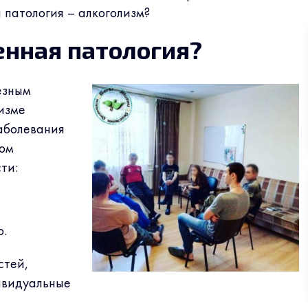
 патология – алкоголизм?
енная патология?
езным
изме
заболевания
том
ти:
о.
стей,
ивидуальные