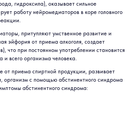
рода, гидроксила), оказывает сильное
ирует работу нейромедиаторов в коре головного
реакции.
иаторы, притупляют умственное развитие и
ная эйфория от приема алкоголя, создает
в), что при постоянном употреблении становится
 и всего организма человека.
зе от приема спиртной продукции, развивает
и, организм с помощью абстинентного синдрома
симптомы абстинентного синдрома: