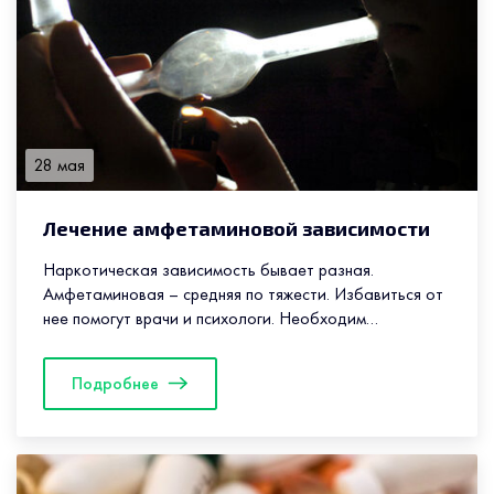
28 мая
Лечение амфетаминовой зависимости
Наркотическая зависимость бывает разная.
Амфетаминовая – средняя по тяжести. Избавиться от
нее помогут врачи и психологи. Необходим
индивидуальный подход. Получить все это,
вылечиться быстро и наиболее эффективно можно в
Подробнее
реабилитационном центре.